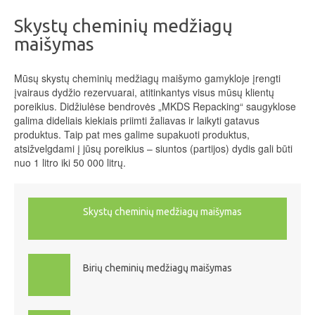
Skystų cheminių medžiagų
maišymas
Mūsų skystų cheminių medžiagų maišymo gamykloje įrengti
įvairaus dydžio rezervuarai, atitinkantys visus mūsų klientų
poreikius. Didžiulėse bendrovės „MKDS Repacking“ saugyklose
galima dideliais kiekiais priimti žaliavas ir laikyti gatavus
produktus. Taip pat mes galime supakuoti produktus,
atsižvelgdami į jūsų poreikius – siuntos (partijos) dydis gali būti
nuo 1 litro iki 50 000 litrų.
Skystų cheminių medžiagų maišymas
Birių cheminių medžiagų maišymas